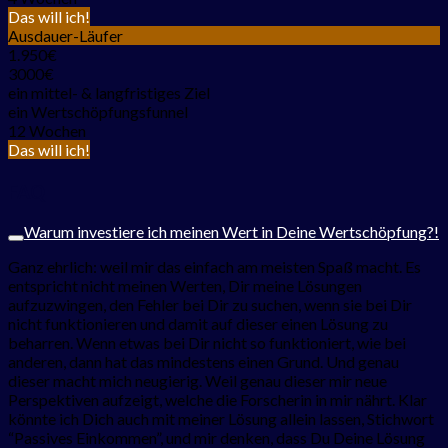
Das will ich!
Ausdauer-Läufer
1.950€
3000€
ein mittel- & langfristiges Ziel
ein Wertschöpfungsfunnel
12 Wochen
Das will ich!
FAQ
Warum investiere ich meinen Wert in Deine Wertschöpfung?!
Ganz ehrlich: weil mir das einfach am meisten Spaß macht. Es
entspricht nicht meinen Werten, Dir meine Lösungen
aufzuzwingen, den Fehler bei Dir zu suchen, wenn sie bei Dir
nicht funktionieren und damit auf dieser einen Lösung zu
beharren. Wenn etwas bei Dir nicht so funktioniert, wie bei
anderen, dann hat das mindestens einen Grund. Und genau
dieser macht mich neugierig. Weil genau dieser mir neue
Perspektiven aufzeigt, welche die Forscherin in mir nährt. Klar
könnte ich Dich auch mit meiner Lösung allein lassen, Stichwort
“Passives Einkommen”, und mir denken, dass Du Deine Lösung