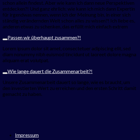
schon allein findest. Aber wie kann ich dann neue Perspektiven
entdecken?! Und ganz ehrlich: wie kann ich mich dann Expertin
für irgendwas nennen, wenn ich der Meinung bin, in einer sich
ständig verändernden Welt schon alles zu wissen?! Ich liebe es,
anderen etwas zu schenken, das erfüllt mich einfach extrem
Passen wir überhaupt zusammen?!
Lorem ipsum dolor sit amet, consectetuer adipiscing elit, sed
diam nonummy nibh euismod tincidunt ut laoreet dolore magna
aliquam erat volutpat.
Wie lange dauert die Zusammenarbeit?!
Unsere Zusammenarbeit dauert so lange, wie es braucht, um
den investierten Wert zu erreichen und den ersten Schritt damit
gemacht zu haben.
Impressum