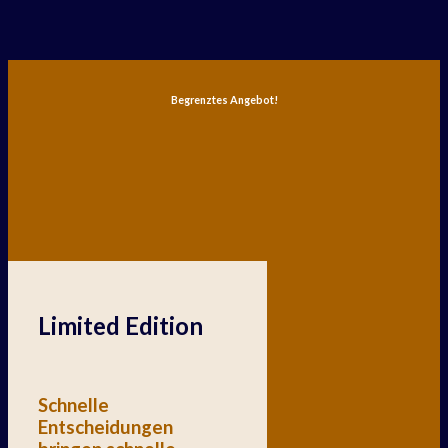
Skip
to
content
Begrenztes Angebot!
Limited Edition
Schnelle
Entscheidungen