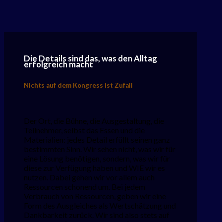
Die Details sind das, was den Alltag
erfolgreich macht
Nichts auf dem Kongress ist Zufall
Der Ort, die Bühne, die Ausgestaltung, die
Teilnehmer, selbst das Essen und die
Materialien: jedes Detail erfüllt seinen ganz
bestimmten Sinn. Wir sehen nicht, was wir für
eine Lösung benötigen, sondern, was wir für
diese zur Verfügung haben und WIE wir es
nutzen. Dabei gehen wir vor allem auch
Ressourcen schonend um. Bei jedem
Verbrauch von Ressourcen, geben wir eine
Form des Ausgleiches als Wertschätzung und
Dankbarkeit zurück. Wir sind also stets auf