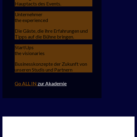
Hauptacts des Events.
Unternehmer
the experienced
Die Gäste, die ihre Erfahrungen und
Tipps auf die Bühne bringen.
StartUps
the visionaries
Businesskonzepte der Zukunft von
unseren Studis und Partnern
Go ALL IN
zur Akademie