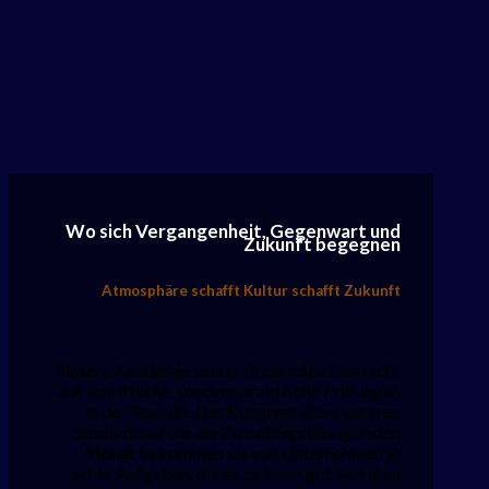
Wo sich Vergangenheit, Gegenwart und
Zukunft begegnen
Atmosphäre schafft Kultur schafft Zukunft
Unsere Akademie setzt mit dem Studium nicht
auf schriftliche, sondern praktische Prüfungen
in der Realität. Der Kongress dient unseren
Studis daher u.a. als Zwischenprüfung. Jeden
Monat bekommen sie von Unternehme(r)n
echte Aufgaben, die es zu lösen gilt. Auf dem