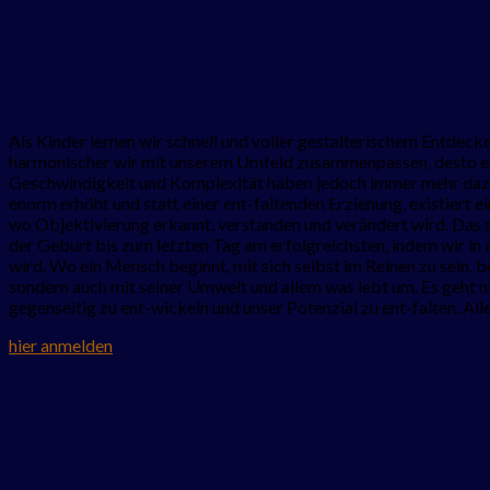
Vom existierenden Objekt zum gestalte
Als Kinder lernen wir schnell und voller gestalterischem Entdeck
harmonischer wir mit unserem Umfeld zusammenpassen, desto ener
Geschwindigkeit und Komplexität haben jedoch immer mehr dazu 
enorm erhöht und statt einer ent-faltenden Erziehung, existiert 
wo Objektivierung erkannt, verstanden und verändert wird. Das si
der Geburt bis zum letzten Tag am erfolgreichsten, indem wir in
wird. Wo ein Mensch beginnt, mit sich selbst im Reinen zu sein, 
sondern auch mit seiner Umwelt und allem was lebt um. Es geht 
gegenseitig zu ent-wickeln und unser Potenzial zu ent-falten. Alle
hier anmelden