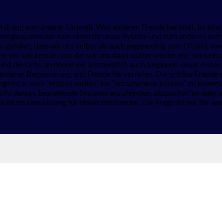
nden Subjekt
erdrang von unserer Umwelt. Was anderen Freude bereitet, ist eine 
giesparender zum einen für unser System und zum anderen aktivie
geführt, dass wir uns selbst als auch gegenseitig zum Objekt v
eine ver-wickelnde, von der wir uns dann später wieder ent-wickeln
nd die Orte, an denen wir letztendlich auch beginnen, unser Potenz
 anderen Begeisterung und Freude hervorrufen. Die größte Freude 
beginnt er vom “Haben wollen” ins “Verschenken können” zu kommen.
nicht darum, bestehende Systeme anzufeinden, abzuschaffen oder u
s ist als eine Lösung für etwas entstanden. Die Frage ist nur, für w