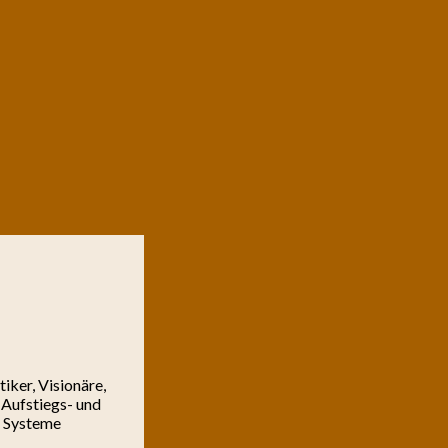
iker, Visionäre,
 Aufstiegs- und
d Systeme