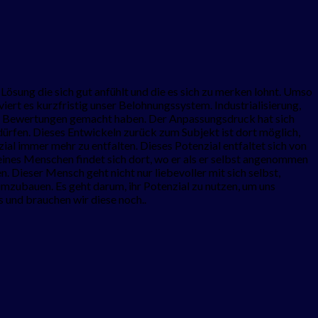
Lösung die sich gut anfühlt und die es sich zu merken lohnt. Umso
rt es kurzfristig unser Belohnungssystem. Industrialisierung,
on Bewertungen gemacht haben. Der Anpassungsdruck hat sich
 dürfen. Dieses Entwickeln zurück zum Subjekt ist dort möglich,
ial immer mehr zu entfalten. Dieses Potenzial entfaltet sich von
eines Menschen findet sich dort, wo er als er selbst angenommen
 Dieser Mensch geht nicht nur liebevoller mit sich selbst,
mzubauen. Es geht darum, ihr Potenzial zu nutzen, um uns
as und brauchen wir diese noch..