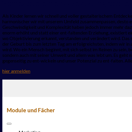
Vom existierenden Objekt zum gestalte
Als Kinder lernen wir schnell und voller gestalterischem Entdeck
harmonischer wir mit unserem Umfeld zusammenpassen, desto ener
Geschwindigkeit und Komplexität haben jedoch immer mehr dazu 
enorm erhöht und statt einer ent-faltenden Erziehung, existiert 
wo Objektivierung erkannt, verstanden und verändert wird. Das si
der Geburt bis zum letzten Tag am erfolgreichsten, indem wir in
wird. Wo ein Mensch beginnt, mit sich selbst im Reinen zu sein, 
sondern auch mit seiner Umwelt und allem was lebt um. Es geht 
gegenseitig zu ent-wickeln und unser Potenzial zu ent-falten. Alle
hier anmelden
Module und Fächer
Marketing Management