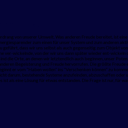
nden Subjekt
erdrang von unserer Umwelt. Was anderen Freude bereitet, ist eine 
giesparender zum einen für unser System und zum anderen aktivie
geführt, dass wir uns selbst als auch gegenseitig zum Objekt v
eine ver-wickelnde, von der wir uns dann später wieder ent-wickeln
nd die Orte, an denen wir letztendlich auch beginnen, unser Potenz
 anderen Begeisterung und Freude hervorrufen. Die größte Freude 
beginnt er vom “Haben wollen” ins “Verschenken können” zu kommen.
nicht darum, bestehende Systeme anzufeinden, abzuschaffen oder u
s ist als eine Lösung für etwas entstanden. Die Frage ist nur, für w