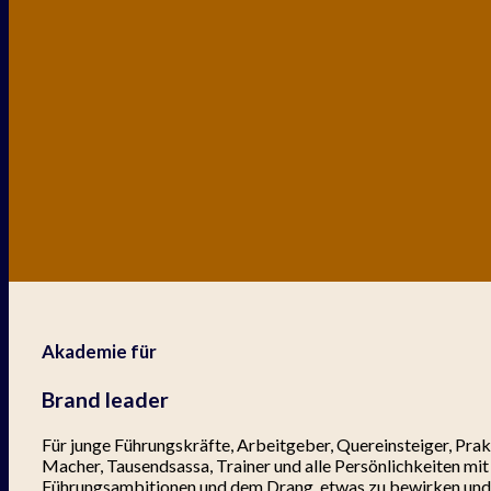
Akademie für
Brand leader
Für junge Führungskräfte, Arbeitgeber, Quereinsteiger, Prakt
Macher, Tausendsassa, Trainer und alle Persönlichkeiten mit
Führungsambitionen und dem Drang, etwas zu bewirken un