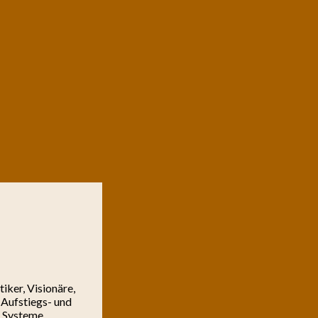
iker, Visionäre,
 Aufstiegs- und
d Systeme