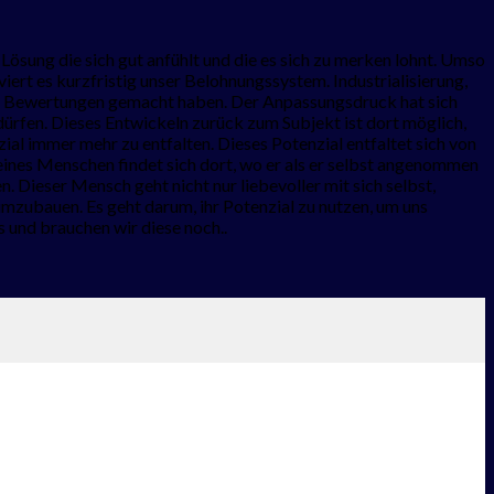
Lösung die sich gut anfühlt und die es sich zu merken lohnt. Umso
rt es kurzfristig unser Belohnungssystem. Industrialisierung,
on Bewertungen gemacht haben. Der Anpassungsdruck hat sich
 dürfen. Dieses Entwickeln zurück zum Subjekt ist dort möglich,
ial immer mehr zu entfalten. Dieses Potenzial entfaltet sich von
eines Menschen findet sich dort, wo er als er selbst angenommen
 Dieser Mensch geht nicht nur liebevoller mit sich selbst,
mzubauen. Es geht darum, ihr Potenzial zu nutzen, um uns
as und brauchen wir diese noch..